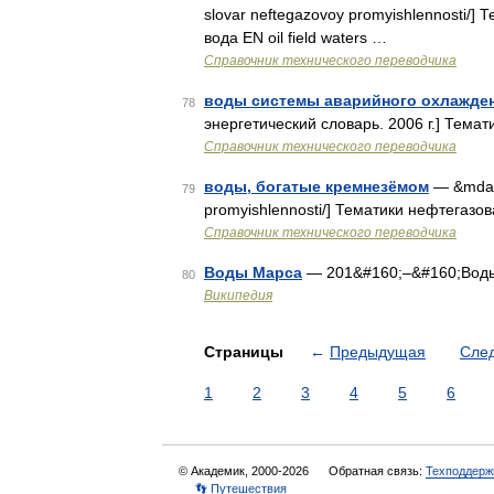
slovar neftegazovoy promyishlennosti
вода EN oil field waters …
Справочник технического переводчика
воды системы аварийного охлажде
78
энергетический словарь. 2006 г.] Темати
Справочник технического переводчика
воды, богатые кремнезёмом
— &mdash;
79
promyishlennosti/] Тематики нефтегазов
Справочник технического переводчика
Воды Марса
— 201&#160;–&#160;Воды 
80
Википедия
Страницы
←
Предыдущая
Сле
1
2
3
4
5
6
© Академик, 2000-2026
Обратная связь:
Техподдерж
👣 Путешествия