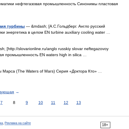
/] Тематики нефтегазовая промышленность Синонимы пластовая
ния турбины
— &mdash; [А.С.Гольдберг. Англо русский
ки энергетика в целом EN turbine auxiliary cooling water …
 [http://slovarionline.ru/anglo russkiy slovar neftegazovoy
ая промышленность EN waters high in silica …
Марса (The Waters of Mars) Серия «Доктора Кто» …
дующая
→
7
8
9
10
11
12
13
ка
,
Реклама на сайте
18+