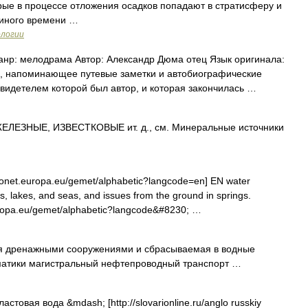
ые в процессе отложения осадков попадают в стратисферу и
и иного времени …
ологии
нр: мелодрама Автор: Александр Дюма отец Язык оригинала:
, напоминающее путевые заметки и автобиографические
видетелем которой был автор, и которая закончилась …
ЛЕЗНЫЕ, ИЗВЕСТКОВЫЕ ит. д., см. Минеральные источники
onet.europa.eu/gemet/alphabetic?langcode=en] EN water
s, lakes, and seas, and issues from the ground in springs.
uropa.eu/gemet/alphabetic?langcode&#8230; …
 дренажными сооружениями и сбрасываемая в водные
Тематики магистральный нефтепроводный транспорт …
астовая вода &mdash; [http://slovarionline.ru/anglo russkiy