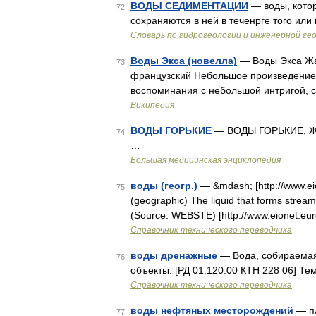
ВОДЫ СЕДИМЕНТАЦИИ
— воды, котор
72
сохраняются в ней в теченрге того ил
Словарь по гидрогеологии и инженерной ге
Воды Экса (новелла)
— Воды Экса Жа
73
французский Небольшое произведение
воспоминания с небольшой интригой, с
Википедия
ВОДЫ ГОРЬКИЕ
— ВОДЫ ГОРЬКИЕ, ЖЕ
74
…
Большая медицинская энциклопедия
воды (геогр.)
— &mdash; [http://www.ei
75
(geographic) The liquid that forms stream
(Source: WEBSTE) [http://www.eionet.e
Справочник технического переводчика
воды дренажные
— Вода, собираемая
76
объекты. [РД 01.120.00 КТН 228 06] 
Справочник технического переводчика
воды нефтяных месторождений
— пл
77